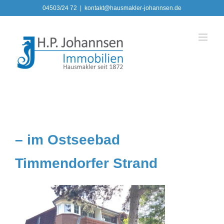
Zum
04503/24 72
|
kontakt@hausmakler-johannsen.de
Inhalt
springen
– im Ostseebad
Timmendorfer Strand