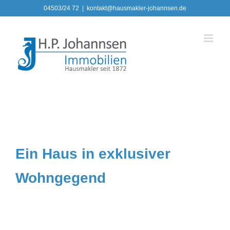
Zum
04503/24 72
|
kontakt@hausmakler-johannsen.de
Inhalt
springen
Ein Haus in exklusiver
Wohngegend